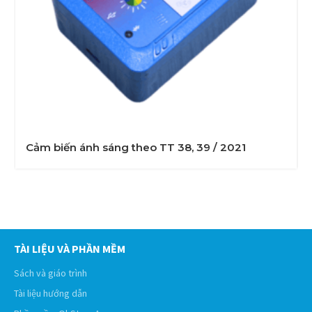
Cảm biến ánh sáng theo TT 38, 39 / 2021
TÀI LIỆU VÀ PHẦN MỀM
Sách và giáo trình
Tài liệu hướng dẫn