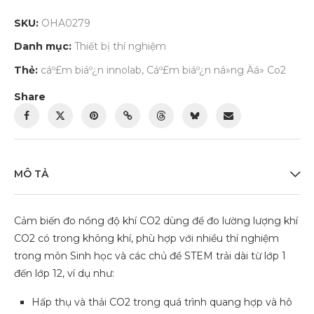
SKU:
OHA0279
Danh mục:
Thiết bị thí nghiệm
Thẻ:
cáº£m biáº¿n innolab
,
Cáº£m biáº¿n ná»ng Äá» Co2
Share
MÔ TẢ
Cảm biến đo nồng độ khí CO2 dùng để đo lường lượng khí
CO2 có trong không khí, phù hợp với nhiều thí nghiệm
trong môn Sinh học và các chủ đề STEM trải dài từ lớp 1
đến lớp 12, ví dụ như:
Hấp thụ và thải CO2 trong quá trình quang hợp và hô